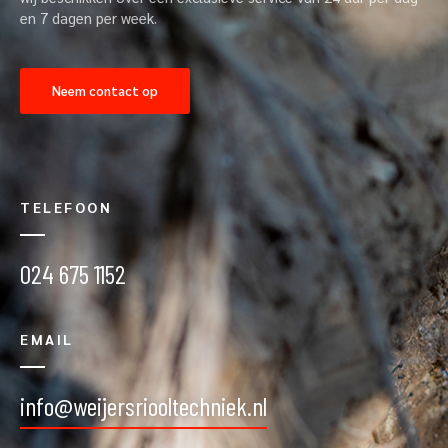
en 7 dagen per week.
Neem contact op
TELEFOON
024 675 1152
EMAIL
info@weijersriooltechniek.nl