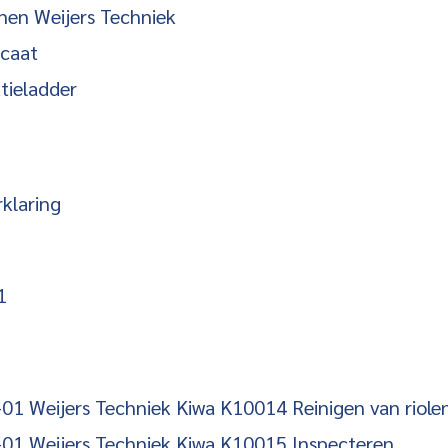
nen Weijers Techniek
icaat
tieladder
rklaring
1
1 Weijers Techniek Kiwa K10014 Reinigen van riole
01 Weijers Techniek Kiwa K10015 Inspecteren