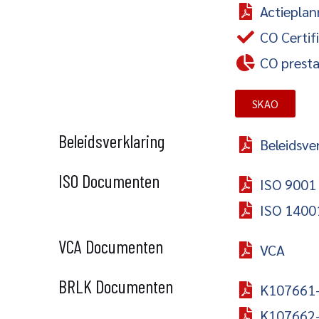
Actieplan
CO Certif
CO presta
SKAO
Beleidsverklaring
Beleidsve
ISO Documenten
ISO 9001
ISO 1400
VCA Documenten
VCA
BRLK Documenten
K107661-0
K107662-